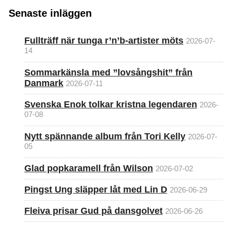
Senaste inläggen
Fullträff när tunga r’n’b-artister möts
2026-07-
14
Sommarkänsla med ”lovsångshit” från
Danmark
2026-07-11
Svenska Enok tolkar kristna legendaren
2026-
07-08
Nytt spännande album från Tori Kelly
2026-07-
05
Glad popkaramell från Wilson
2026-07-02
Pingst Ung släpper låt med Lin D
2026-06-29
Fleiva prisar Gud på dansgolvet
2026-06-26