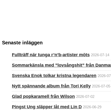
Senaste inläggen
Fullträff när tunga r’n’b-artister möts
2026-07-14
Sommarkänsla med ”lovsångshit” från Danma
Svenska Enok tolkar kristna legendaren
2026-07
Nytt spännande album från Tori Kelly
2026-07-05
Glad popkaramell från Wilson
2026-07-02
Pingst Ung släpper låt med Lin D
2026-06-29