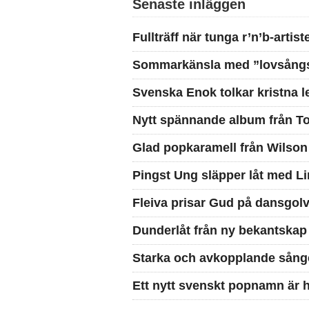
Senaste inläggen
Fullträff när tunga r’n’b-artis
Sommarkänsla med ”lovsångs
Svenska Enok tolkar kristna 
Nytt spännande album från To
Glad popkaramell från Wilson
Pingst Ung släpper låt med Li
Fleiva prisar Gud på dansgolv
Dunderlåt från ny bekantskap
Starka och avkopplande sånge
Ett nytt svenskt popnamn är 