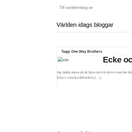
Till varldenidag.se
Världen idags bloggar
Tagg: One Way Brothers
Ecke o
Jag tänkte passa på att tipsa om två skivor som har di
Ecke’s svenska debutskiva […]