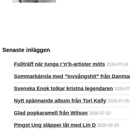
Senaste inläggen
Fullträff när tunga r’n’b-artister möts
2026-07-14
Sommarkänsla med ”lovsångshit” från Danma
Svenska Enok tolkar kristna legendaren
2026-07
Nytt spännande album från Tori Kelly
2026-07-05
Glad popkaramell från Wilson
2026-07-02
Pingst Ung släpper låt med Lin D
2026-06-29