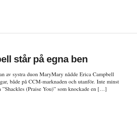
ll står på egna ben
an av systra duon MaryMary nådde Erica Campbell
ngar, både på CCM-marknaden och utanför. Inte minst
en ”Shackles (Praise You)” som knockade en […]