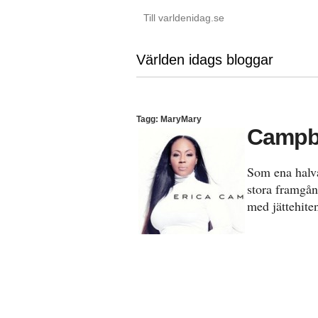
Till varldenidag.se
Världen idags bloggar
Tagg: MaryMary
Campbe
Som ena halv
stora framgå
med jättehit