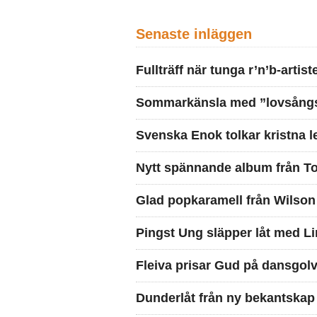
Senaste inläggen
Fullträff när tunga r’n’b-artis
Sommarkänsla med ”lovsångs
Svenska Enok tolkar kristna 
Nytt spännande album från To
Glad popkaramell från Wilson
Pingst Ung släpper låt med Li
Fleiva prisar Gud på dansgolv
Dunderlåt från ny bekantskap