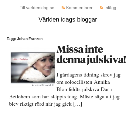
Till varldenidag.se
Kommentarer
Inlägg
Världen idags bloggar
Tagg: Johan Franzon
Missa inte
denna julskiva!
I gårdagens tidning skrev jag
om solocellisten Annika
Blomfeldts julskiva Där i
Betlehem som har släppts idag. Måste säga att jag
blev riktigt rörd när jag gick […]