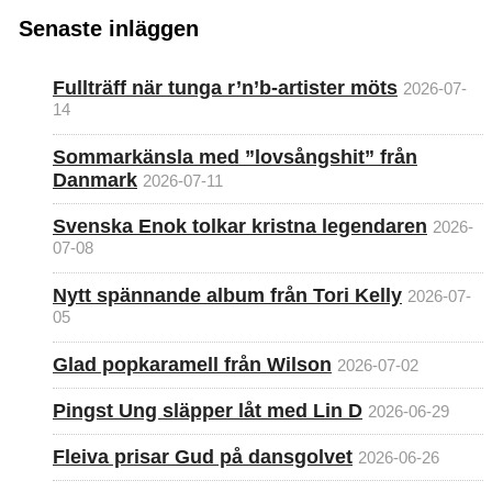
Senaste inläggen
Fullträff när tunga r’n’b-artister möts
2026-07-
14
Sommarkänsla med ”lovsångshit” från
Danmark
2026-07-11
Svenska Enok tolkar kristna legendaren
2026-
07-08
Nytt spännande album från Tori Kelly
2026-07-
05
Glad popkaramell från Wilson
2026-07-02
Pingst Ung släpper låt med Lin D
2026-06-29
Fleiva prisar Gud på dansgolvet
2026-06-26