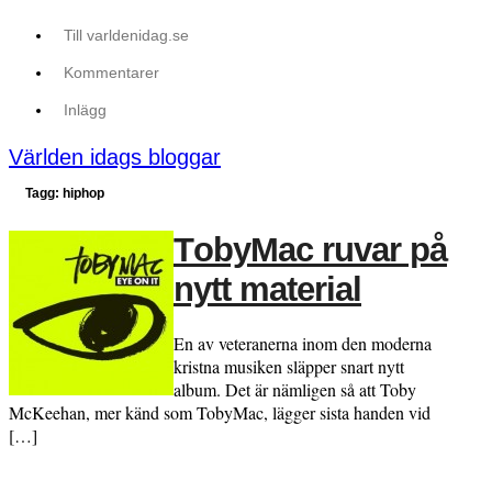
Till varldenidag.se
Kommentarer
Inlägg
Världen idags bloggar
Tagg: hiphop
TobyMac ruvar på
nytt material
En av veteranerna inom den moderna
kristna musiken släpper snart nytt
album. Det är nämligen så att Toby
McKeehan, mer känd som TobyMac, lägger sista handen vid
[…]