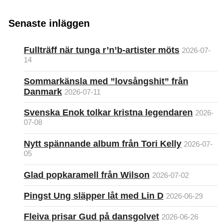
Senaste inläggen
Fullträff när tunga r’n’b-artister möts
2026-07-
14
Sommarkänsla med ”lovsångshit” från
Danmark
2026-07-11
Svenska Enok tolkar kristna legendaren
2026-
07-08
Nytt spännande album från Tori Kelly
2026-07-
05
Glad popkaramell från Wilson
2026-07-02
Pingst Ung släpper låt med Lin D
2026-06-29
Fleiva prisar Gud på dansgolvet
2026-06-26