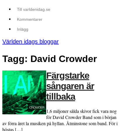
Till varldenidag.se
Kommentarer
Inlägg
Världen idags bloggar
Tagg: David Crowder
Färgstarke
sångaren är
tillbaka
1,6 miljoner sålda skivor fick vara nog
för David Crowder Band som i början
av förra året la musiken på hyllan. Åtminstone som band. För i
höstas […]