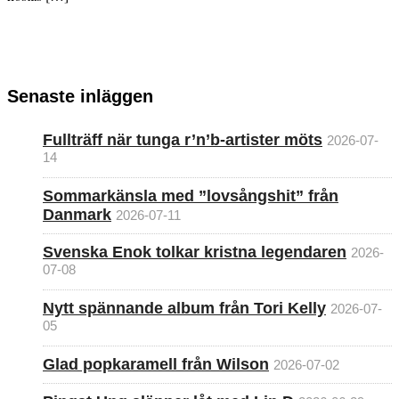
Senaste inläggen
Fullträff när tunga r’n’b-artister möts
2026-07-
14
Sommarkänsla med ”lovsångshit” från
Danmark
2026-07-11
Svenska Enok tolkar kristna legendaren
2026-
07-08
Nytt spännande album från Tori Kelly
2026-07-
05
Glad popkaramell från Wilson
2026-07-02