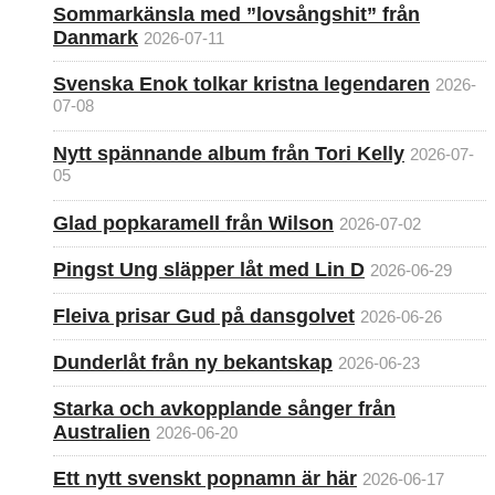
Sommarkänsla med ”lovsångshit” från
Danmark
2026-07-11
Svenska Enok tolkar kristna legendaren
2026-
07-08
Nytt spännande album från Tori Kelly
2026-07-
05
Glad popkaramell från Wilson
2026-07-02
Pingst Ung släpper låt med Lin D
2026-06-29
Fleiva prisar Gud på dansgolvet
2026-06-26
Dunderlåt från ny bekantskap
2026-06-23
Starka och avkopplande sånger från
Australien
2026-06-20
Ett nytt svenskt popnamn är här
2026-06-17