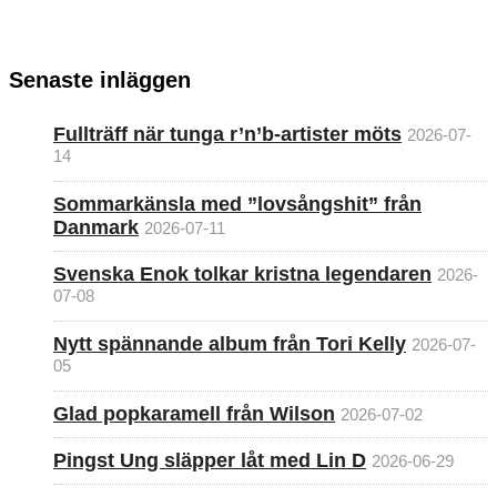
Senaste inläggen
Fullträff när tunga r’n’b-artister möts
2026-07-
14
Sommarkänsla med ”lovsångshit” från
Danmark
2026-07-11
Svenska Enok tolkar kristna legendaren
2026-
07-08
Nytt spännande album från Tori Kelly
2026-07-
05
Glad popkaramell från Wilson
2026-07-02
Pingst Ung släpper låt med Lin D
2026-06-29