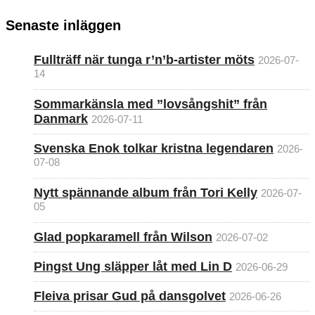
Senaste inläggen
Fullträff när tunga r’n’b-artister möts
2026-07-
14
Sommarkänsla med ”lovsångshit” från
Danmark
2026-07-11
Svenska Enok tolkar kristna legendaren
2026-
07-08
Nytt spännande album från Tori Kelly
2026-07-
05
Glad popkaramell från Wilson
2026-07-02
Pingst Ung släpper låt med Lin D
2026-06-29
Fleiva prisar Gud på dansgolvet
2026-06-26