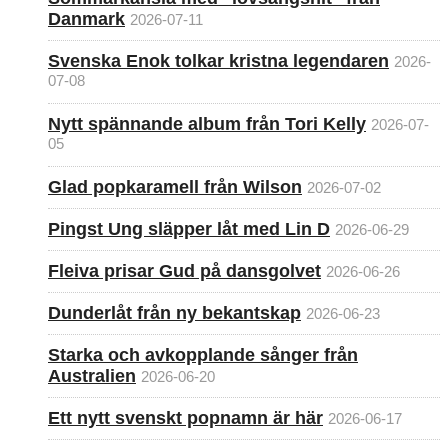
Danmark
2026-07-11
Svenska Enok tolkar kristna legendaren
2026-
07-08
Nytt spännande album från Tori Kelly
2026-07-
05
Glad popkaramell från Wilson
2026-07-02
Pingst Ung släpper låt med Lin D
2026-06-29
Fleiva prisar Gud på dansgolvet
2026-06-26
Dunderlåt från ny bekantskap
2026-06-23
Starka och avkopplande sånger från
Australien
2026-06-20
Ett nytt svenskt popnamn är här
2026-06-17