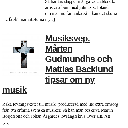
Så här års släpper många väletablerade
artister album med julmusik. Ibland –
om man nu får tänka så – kan det skorra
lite falskt, när artisterna i […]
Musiksvep.
Mårten
Gudmundhs och
Mattias Backlund
tipsar om ny
musik
Raka lovsångstexter till musik producerad med lite extra omsorg
från två erfarna svenska musiker. Så kan man beskriva Martin
Börjessons och Johan Åsgärdes lovsångsskiva Över allt. Att
[…]