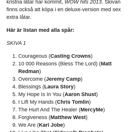
kristna låtar har kommit,
WOW hits 2013
. Skivan
finns också att köpa i en deluxe-version med sex
extra låtar.
Här är listan med alla spår:
SKIVA 1
Courageous (
Casting Crowns
)
10 000 Reasons (Bless The Lord) (
Matt
Redman
)
Overcome (
Jeremy Camp
)
Blessings (
Laura Story
)
My Hope Is In You (
Aaron Shust
)
I Lift My Hands (
Chris Tomlin
)
The Hurt And The Healer (
MercyMe
)
Forgiveness (
Matthew West
)
We Are (
Kari Jobe
)