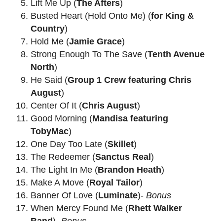
Lift Me Up (
The Afters
)
Busted Heart (Hold Onto Me) (
for King &
Country
)
Hold Me (
Jamie Grace
)
Strong Enough To The Save (
Tenth Avenue
North
)
He Said (
Group 1 Crew featuring Chris
August
)
Center Of It (
Chris August
)
Good Morning (
Mandisa featuring
TobyMac
)
One Day Too Late (
Skillet
)
The Redeemer (
Sanctus Real
)
The Light In Me (
Brandon Heath
)
Make A Move (
Royal Tailor
)
Banner Of Love (
Luminate
)-
Bonus
When Mercy Found Me (
Rhett Walker
Band
)-
Bonus