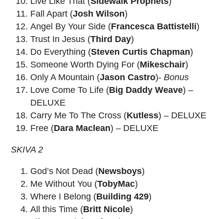
Live Like That (
Sidewalk Prophets
)
Fall Apart (
Josh Wilson
)
Angel By Your Side (
Francesca Battistelli
)
Trust In Jesus (
Third Day
)
Do Everything (
Steven Curtis Chapman
)
Someone Worth Dying For (
Mikeschair
)
Only A Mountain (
Jason Castro
)-
Bonus
Love Come To Life (
Big Daddy Weave
) –
DELUXE
Carry Me To The Cross (
Kutless
) – DELUXE
Free (
Dara Maclean
) – DELUXE
SKIVA 2
God’s Not Dead (
Newsboys
)
Me Without You (
TobyMac
)
Where I Belong (
Building 429
)
All this Time (
Britt Nicole
)