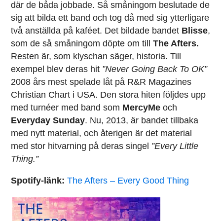
där de båda jobbade. Så småningom beslutade de
sig att bilda ett band och tog då med sig ytterligare
två anställda på kaféet. Det bildade bandet
Blisse
,
som de så småningom döpte om till
The Afters.
Resten är, som klyschan säger, historia. Till
exempel blev deras hit
”Never Going Back To OK”
2008 års mest spelade låt på R&R Magazines
Christian Chart i USA. Den stora hiten följdes upp
med turnéer med band som
MercyMe
och
Everyday Sunday
. Nu, 2013, är bandet tillbaka
med nytt material, och återigen är det material
med stor hitvarning på deras singel
”Every Little
Thing.”
Spotify-länk:
The Afters – Every Good Thing