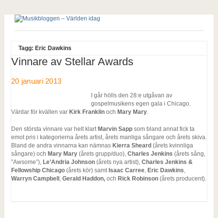
Tagg: Eric Dawkins
Vinnare av Stellar Awards
20 januari 2013
I går hölls den 28:e utgåvan av
gospelmusikens egen gala i Chicago.
Värdar för kvällen var
Kirk Franklin
och
Mary Mary
.
Den största vinnare var helt klart
Marvin Sapp
som bland annat fick ta
emot pris i kategorierna årets artist, årets manliga sångare och årets skiva.
Bland de andra vinnarna kan nämnas
Kierra Sheard
(årets kvinnliga
sångare) och
Mary Mary
(årets grupp/duo),
Charles Jenkins
(årets sång,
”Awsome”),
Le’Andria Johnson
(årets nya artist),
Charles Jenkins &
Fellowship Chicago
(årets kör) samt
Isaac Carree
,
Eric Dawkins
,
Warryn Campbell
,
Gerald Haddon,
och
Rick Robinson
(årets producent).