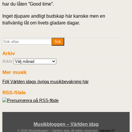
har du låten ”Good time”.
Inget djupare andligt budskap här kanske men en
trallvänlig låt om livets gladare dagar.
Arkiv
Arkiv
Mer musik
Följ Världen idags övriga musikbevakning här
RSS-flöde
Musikbloggen – Världen idag
© 2026 Musikbloggen – Världen idag. All rights reserved..
balonka IT