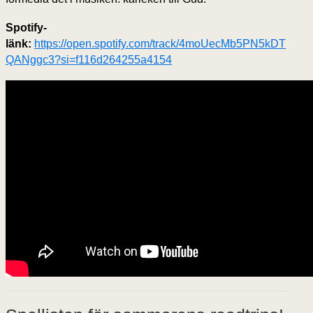
Spotify-
länk:
https://open.spotify.com/track/4moUecMb5PN5kDT
QANggc3?si=f116d264255a4154