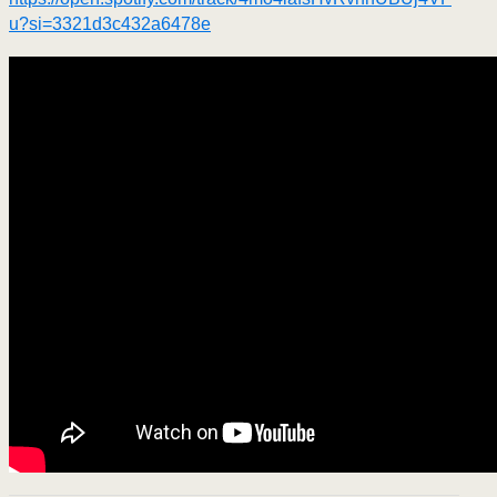
u?si=3321d3c432a6478e