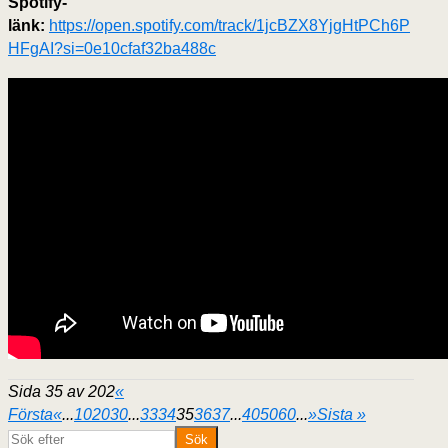
Spotify-
länk:
https://open.spotify.com/track/1jcBZX8YjgHtPCh6P
HFgAI?si=0e10cfaf32ba488c
Sida 35 av 202
«
Första
«
...
10
20
30
...
33
34
35
36
37
...
40
50
60
...
»
Sista »