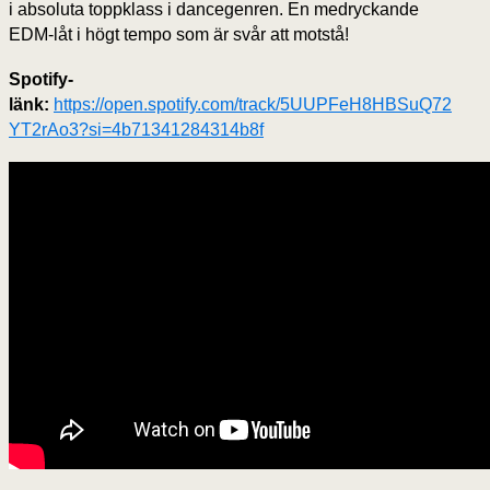
i absoluta toppklass i dancegenren. En medryckande
EDM-låt i högt tempo som är svår att motstå!
Spotify-
länk:
https://open.spotify.com/track/5UUPFeH8HBSuQ72
YT2rAo3?si=4b71341284314b8f