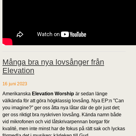
Många bra nya lovsånger från
Elevation
16 juni 2023
Amerikanska
Elevation Worship
är sedan länge
välkända för att göra högklassig lovsång. Nya EP:n ”Can
you imagine?” ger oss åtta nya låtar där de gör just det;
ger oss riktigt bra nyskriven lovsång. Kända namn både
vid mikrofonen och vid låtskrivarpennan borgar för
kvalité, men inte minst har de fokus på rätt sak och lyckas
förmedla det i musiken: kärleken till Gud.