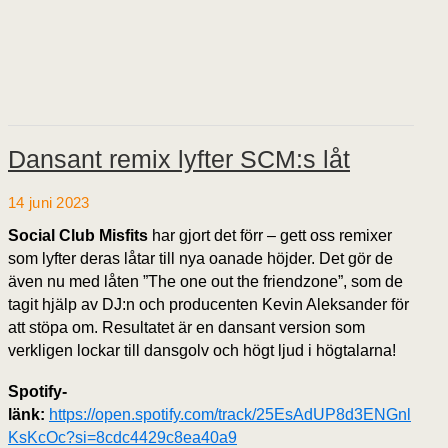
Dansant remix lyfter SCM:s låt
14 juni 2023
Social Club Misfits
har gjort det förr – gett oss remixer
som lyfter deras låtar till nya oanade höjder. Det gör de
även nu med låten ”The one out the friendzone”, som de
tagit hjälp av DJ:n och producenten Kevin Aleksander för
att stöpa om. Resultatet är en dansant version som
verkligen lockar till dansgolv och högt ljud i högtalarna!
Spotify-
länk:
https://open.spotify.com/track/25EsAdUP8d3ENGnl
KsKcOc?si=8cdc4429c8ea40a9