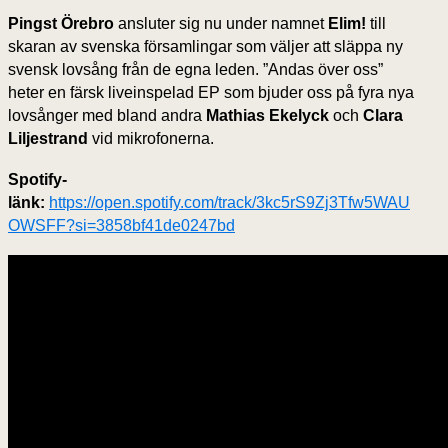
Pingst Örebro
ansluter sig nu under namnet
Elim!
till
skaran av svenska församlingar som väljer att släppa ny
svensk lovsång från de egna leden. ”Andas över oss”
heter en färsk liveinspelad EP som bjuder oss på fyra nya
lovsånger med bland andra
Mathias Ekelyck
och
Clara
Liljestrand
vid mikrofonerna.
Spotify-
länk:
https://open.spotify.com/track/3kc5rS9Zj3Tfw5WAU
OWSFF?si=3858bf41de0247bd