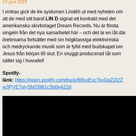
19 juni 2023
I vintras gick de tre syskonen Lindéh ut med nyheten om
att de med sitt band
LIN D
signat ett kontrakt med det
amerikanska skivbolaget Dream Records. Nu är första
singeln från det nya samarbetet här – och det är en låt där
örebroarna fortsätter med sin högklassiga elektroniska
och medryckande musik som är fylld med budskapet om
Jesus från början till slut. En snyggt producerad låt som
sätter sig i huvudet!
Spotify-
länk:
https://open.spotify.com/track/68suEvcTsvGpZ2i2Z
w3PVE?si=5b03961c5b0e422d