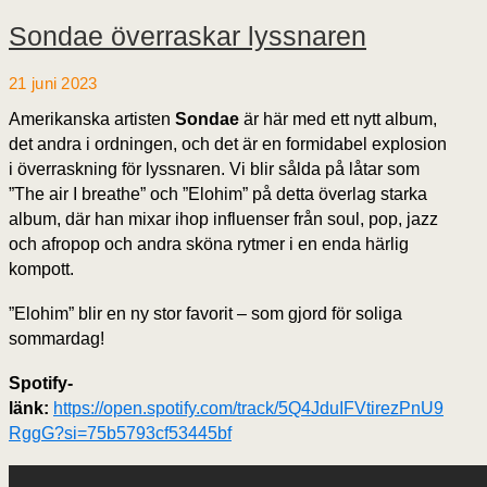
Sondae överraskar lyssnaren
21 juni 2023
Amerikanska artisten
Sondae
är här med ett nytt album,
det andra i ordningen, och det är en formidabel explosion
i överraskning för lyssnaren. Vi blir sålda på låtar som
”The air I breathe” och ”Elohim” på detta överlag starka
album, där han mixar ihop influenser från soul, pop, jazz
och afropop och andra sköna rytmer i en enda härlig
kompott.
”Elohim” blir en ny stor favorit – som gjord för soliga
sommardag!
Spotify-
länk:
https://open.spotify.com/track/5Q4JduIFVtirezPnU9
RggG?si=75b5793cf53445bf