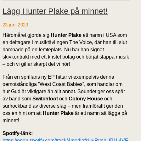
Lägg Hunter Plake på minnet!
23 juni 2023
Häromåret gjorde sig
Hunter Plake
ett namn i USA som
en deltagare i musiktävlingen The Voice, där han till slut
hamnade på en femteplats. Nu har han signat
skivkontrakt med ett kristet bolag och börjat släppa musik
– och vi gillar skarpt det vi hör!
Från en sprillans ny EP hittar vi exempelvis denna
oemotståndliga ”West Coast Babies”, som handlar om
hur Gud är viktigare än allt annat. Soundet ger oss spår
av band som
Switchfoot
och
Colony House
och
surfrockband av diverse slag – men framförallt ger den
oss en hint om att
Hunter Plake
är ett namn att lägga på
minnet!
Spotify-länk:
https://open.spotify.com/track/4mo4lafsHvRvnhUBUj4VF