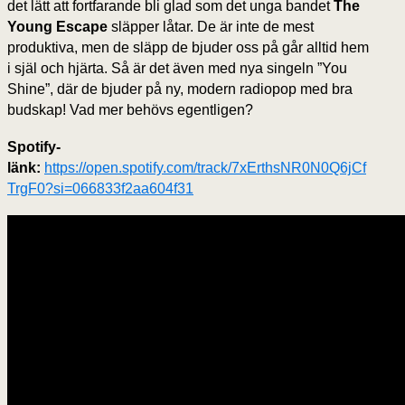
det lätt att fortfarande bli glad som det unga bandet
The
Young Escape
släpper låtar. De är inte de mest
produktiva, men de släpp de bjuder oss på går alltid hem
i själ och hjärta. Så är det även med nya singeln ”You
Shine”, där de bjuder på ny, modern radiopop med bra
budskap! Vad mer behövs egentligen?
Spotify-
länk:
https://open.spotify.com/track/7xErthsNR0N0Q6jCf
TrgF0?si=066833f2aa604f31