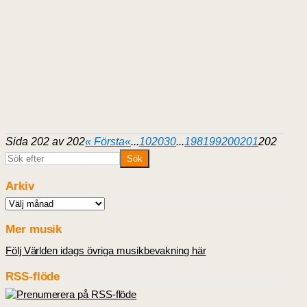
Sida 202 av 202
« Första
«
...
10
20
30
...
198
199
200
201
202
Arkiv
Arkiv
Mer musik
Följ Världen idags övriga musikbevakning här
RSS-flöde