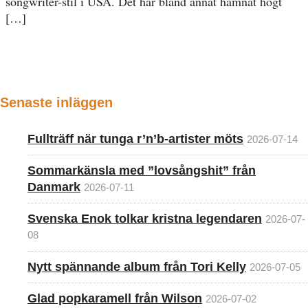
songwriter-stil i USA. Det har bland annat hamnat högt
[…]
Senaste inläggen
Fullträff när tunga r’n’b-artister möts
2026-07-14
Sommarkänsla med ”lovsångshit” från
Danmark
2026-07-11
Svenska Enok tolkar kristna legendaren
2026-07-
08
Nytt spännande album från Tori Kelly
2026-07-05
Glad popkaramell från Wilson
2026-07-02