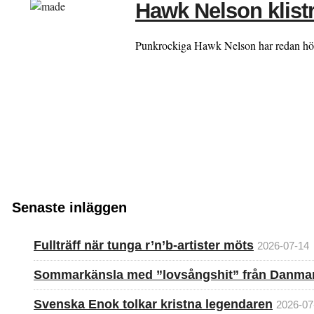
Hawk Nelson klistr
Punkrockiga Hawk Nelson har redan hörts i
Senaste inläggen
Fullträff när tunga r’n’b-artister möts
2026-07-14
Sommarkänsla med ”lovsångshit” från Danma
Svenska Enok tolkar kristna legendaren
2026-07