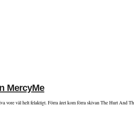
ån MercyMe
va vore väl helt felaktigt. Förra året kom förra skivan The Hurt And T